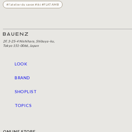
#l'atelier du savon #iki #FLAT AMB
2F, 3-25-4 Nishihara, Shibuya-ku,
Tokyo 151-0066, Japan
LOOK
BRAND
SHOPLIST
TOPICS
ONLINE STORE