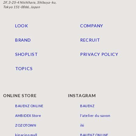
2F, 3-25-4 Nishihara, Shibuya-ku,
Tokyo 151-0066, Japan
LOOK
COMPANY
BRAND
RECRUIT
SHOPLIST
PRIVACY POLICY
TOPICS
ONLINE STORE
INSTAGRAM
BAUENZ ONLINE
BAUENZ
AMBIDEX Store
l'atelier du savon
ZOZOTOWN
iki
kinarino mall
BAUENZ ONLINE