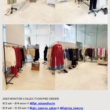
2025 WINTER COLLECTION PRE ORDER
8/2 sat – 8/4 mon ☞
@flat_minamihorie
8/9 sat – 5/10 sun ☞
@ats_nagoya_sakae
&
@hatena_nagoya