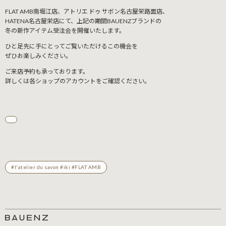
FLAT AMB南堀江店、アトリエ ドゥ サボン名古屋栄路面店、
HATENA名古屋栄店にて、上記の期間BAUENZブランドの
冬の新作アイテム受注会を開催いたします。
ひと足先に手にとってご覧いただけるこの機会を
ぜひお楽しみください。
ご来店予約も承っております。
詳しくは各ショップのアカウントをご確認ください。
#l'atelier du savon #iki #FLAT AMB