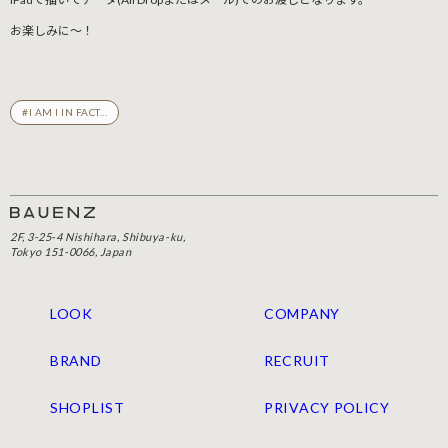
お楽しみに〜！
#I AM I IN FACT...
2F, 3-25-4 Nishihara, Shibuya-ku,
Tokyo 151-0066, Japan
LOOK
COMPANY
BRAND
RECRUIT
SHOPLIST
PRIVACY POLICY