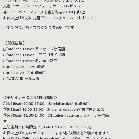
①
I AM I IN FACT…のアイテムをお買い上げの方に
先着で”ガーディアンズステッカー”プレゼント！
②
JOI 2 D WRLDシリーズを含む税込26,000円以上
お買い上げの方に先着で”SOFBOチャーム”プレゼント！
※全て限りがある為なくなり次第終了です
.
【 開催店舗 】
◻︎l’atelier du savon ラフォーレ原宿店
◻︎l’atelier du savon 二子玉川ライズ店
◻︎l’atelier du savon 名古屋栄路面
◻︎ambihanako 代官山路面
◻︎ambihanako 京都路面店
◻︎FLAT AMB 南堀江店
＿＿＿＿＿＿＿＿＿＿＿＿＿＿＿
＜デザイナーによる5秒似顔絵＞
①4/18(sat) 12:00-15:00
@ambihanako京都路面店
②5/3(sun) 12:00-15:00
@l’atelier du savon名古屋栄路面店
③5/30(sat) 11:00-14:00
@l’atelier du savonラフォーレ原宿店
▼
上記店舗と日時限定で、I AM I IN FACT…のアイテムを
お買い上げの方はデザイナーによる5秒似顔絵を体験できます！
iPadで描いてデータ(AirDropまたはメール)でのお渡しとなります。