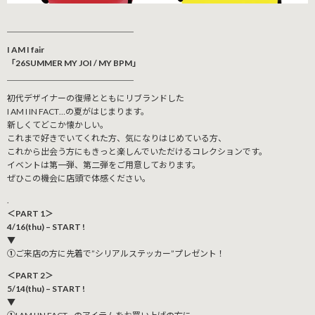
＿＿＿＿＿＿＿＿＿＿＿＿＿＿＿
I AM I fair
「26SUMMER MY JOI / MY BPM」
＿＿＿＿＿＿＿＿＿＿＿＿＿＿＿
初代デザイナーの復帰とともにリブランドした
I AM I IN FACT…の夏がはじまります。
新しくてどこか懐かしい。
これまで好きでいてくれた方、気になりはじめている方、
これから出会う方にもきっと楽しんでいただけるコレクションです。
イベントは第一弾、第二弾をご用意しております。
ぜひこの機会に店頭で体感ください。
.
＜PART 1＞
4/16(thu) – START !
▼
①
ご来店の方に先着で”シリアルステッカー”プレゼント！
＜PART 2＞
5/14(thu) – START !
▼