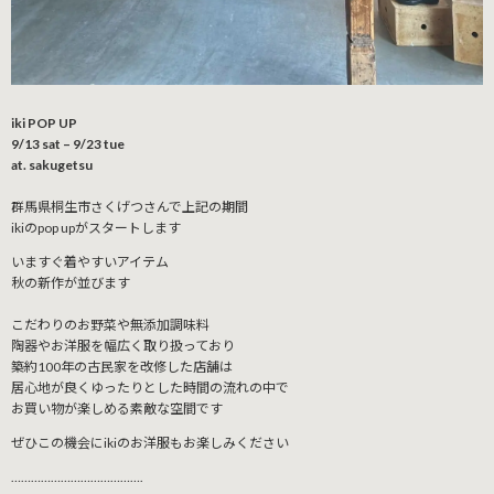
iki POP UP
9/13 sat – 9/23 tue
at. sakugetsu
群馬県桐生市さくげつさんで上記の期間
ikiのpop upがスタートします
いますぐ着やすいアイテム
秋の新作が並びます
こだわりのお野菜や無添加調味料
陶器やお洋服を幅広く取り扱っており
築約100年の古民家を改修した店舗は
居心地が良くゆったりとした時間の流れの中で
お買い物が楽しめる素敵な空間です
ぜひこの機会にikiのお洋服もお楽しみください
………………………………….