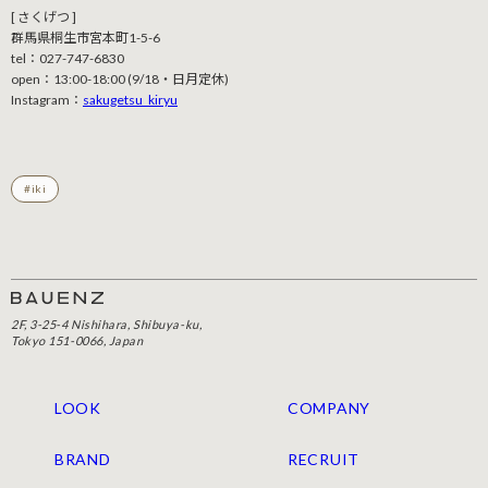
[ さくげつ ]
群馬県桐生市宮本町1-5-6
tel：027-747-6830
open：13:00-18:00 (9/18・日月定休)
Instagram：
sakugetsu_kiryu
#iki
2F, 3-25-4 Nishihara, Shibuya-ku,
Tokyo 151-0066, Japan
LOOK
COMPANY
BRAND
RECRUIT