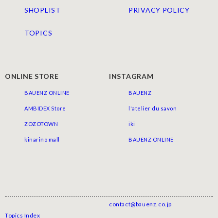
SHOPLIST
PRIVACY POLICY
TOPICS
ONLINE STORE
INSTAGRAM
BAUENZ ONLINE
BAUENZ
AMBIDEX Store
l'atelier du savon
ZOZOTOWN
iki
kinarino mall
BAUENZ ONLINE
contact@bauenz.co.jp
© 2024 BAUENZ
Topics Index