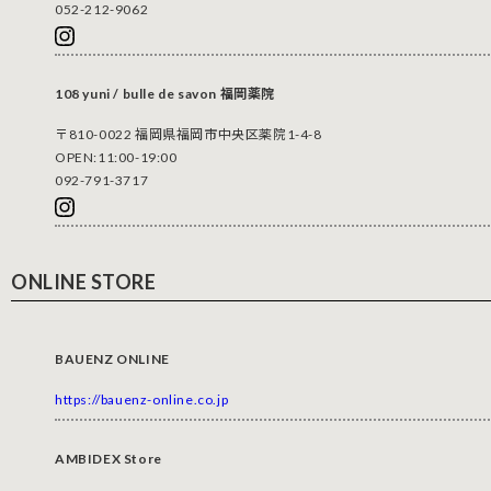
052-212-9062
108 yuni / bulle de savon 福岡薬院
〒810-0022 福岡県福岡市中央区薬院1-4-8
OPEN:11:00-19:00
092-791-3717
ONLINE STORE
BAUENZ ONLINE
https://bauenz-online.co.jp
AMBIDEX Store