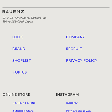
2F, 3-25-4 Nishihara, Shibuya-ku,
Tokyo 151-0066, Japan
LOOK
COMPANY
BRAND
RECRUIT
SHOPLIST
PRIVACY POLICY
TOPICS
ONLINE STORE
INSTAGRAM
BAUENZ ONLINE
BAUENZ
AMBIDEX Store
l'atelier du savon