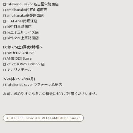
◻︎ l’atelier du savon名古屋栄路面店
◻︎ ambihanako代官山路面店
◻︎ ambihanako京都路面店 ︎
◻︎ FLAT AMB南堀江店
◻︎ iki中目黒路面店
◻︎ iki二子玉川ライズ店
◻︎ iki代々木上原路面店
ECは7/5(土)深夜0時頃〜
◻︎ BAUENZ ONLINE
◻︎ AMBIDEX Store
◻︎ ZOZOTOWN / Yahoo!店
◻︎ キナリノモール
7/24(木) 〜 7/28(月)
◻︎ l’atelier du savonラフォーレ原宿店
お買い求めやすくなるこの機会にぜひご利用くださいませ。
#l'atelier du savon #iki #FLAT AMB #ambihanako