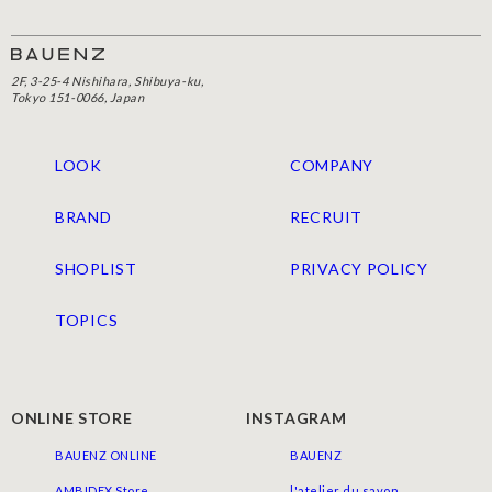
2F, 3-25-4 Nishihara, Shibuya-ku,
Tokyo 151-0066, Japan
LOOK
COMPANY
BRAND
RECRUIT
SHOPLIST
PRIVACY POLICY
TOPICS
ONLINE STORE
INSTAGRAM
BAUENZ ONLINE
BAUENZ
AMBIDEX Store
l'atelier du savon