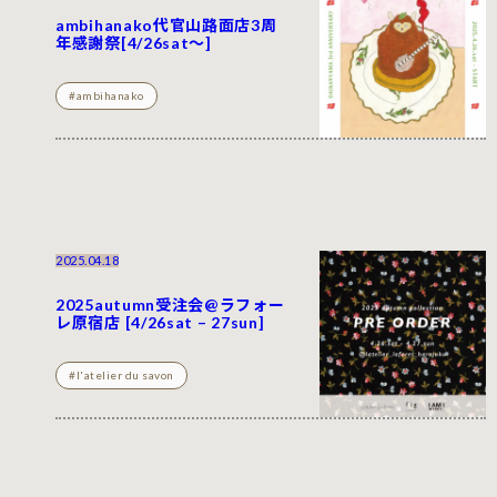
ambihanako代官山路面店3周
年感謝祭[4/26sat〜]
#ambihanako
2025.04.18
2025autumn受注会@ラフォー
レ原宿店 [4/26sat – 27sun]
#l'atelier du savon