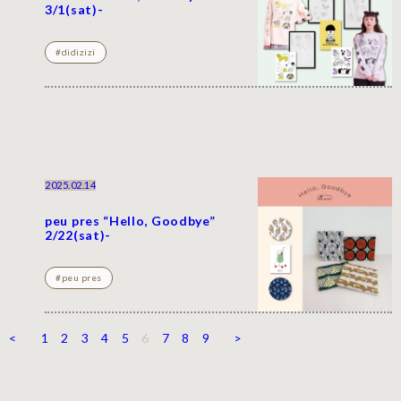
3/1(sat)-
#didizizi
2025.02.14
peu pres “Hello, Goodbye”
2/22(sat)-
#peu pres
<
1
2
3
4
5
6
7
8
9
>