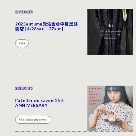
2025.04.18
2025autumn受注会@中目黒路
面店 [4/26sat – 27sun]
#iki
2025.04.15
l’atelier du savon 15th
ANNIVERSARY
#l'atelier du savon